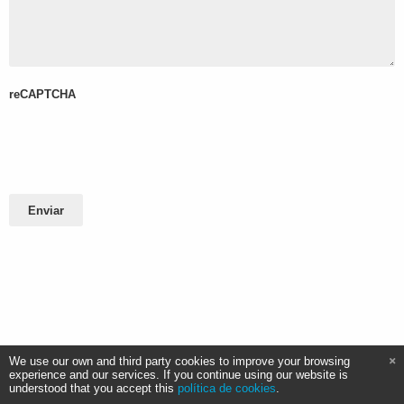
reCAPTCHA
Enviar
We use our own and third party cookies to improve your browsing
experience and our services. If you continue using our website is
understood that you accept this
política de cookies
.