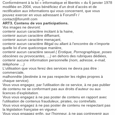
Conformément à la loi « informatique et libertés » du 6 janvier 1978
modifiée en 2004, vous bénéficiez d’un droit d’accès et de
rectification aux informations qui vous concernent, que vous
pouvez exercer en vous adressant à ForumFr /
contact@forumfr.com
ART3. Contenu de vos participations.
Vos images ne devront:
contenir aucun caractère incitant à la haine,
contenir aucun caractère diffamant,
contenir aucun caractère menaçant,
contenir aucun caractère illégal ou allant à l'encontre de n'importe
quelle loi d'une quelconque manière,
contenir aucun caractère sexuel
( Erotique, Pornographique, poses
obscènes ou provocantes, …)
en dehors des rubriques dédiées,
contenir aucune information personnelle
(nom, adresse, e-mail,
téléphone …)
L'utilisation que vous ferez des services ne devra pas être :
commerciale,
malhonnête (destinée à ne pas respecter les règles propres à
chaque service).
Vous vous engagez, par l'utilisation de ce service, à ne pas publier
de contenu ne se conformant pas aux droits d'auteur ou aux
licences d'exploitation.
Vous vous engagez à ne pas poster de contenu en rapport avec
l'utilisation de contenus frauduleux, pirates, ou contrefaits.
Vous vous engagez à ne pas poster de contenu ne respectant pas
la législation française en vigueur.
Vous vous engagez enfin, sur l'honneur, à ne pas contrevenir aux