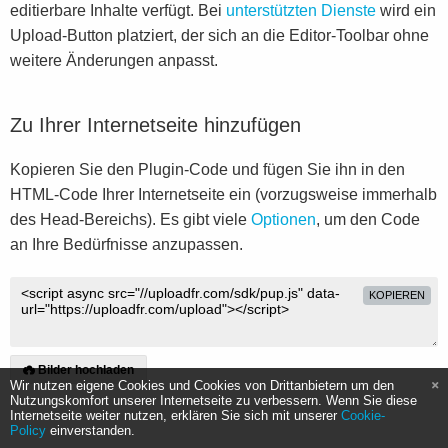
editierbare Inhalte verfügt. Bei
unterstützten Dienste
wird ein
Upload-Button platziert, der sich an die Editor-Toolbar ohne
weitere Änderungen anpasst.
Zu Ihrer Internetseite hinzufügen
Kopieren Sie den Plugin-Code und fügen Sie ihn in den
HTML-Code Ihrer Internetseite ein (vorzugsweise immerhalb
des Head-Bereichs). Es gibt viele
Optionen
, um den Code
an Ihre Bedürfnisse anzupassen.
KOPIEREN
Bilder hochladen
Wir nutzen eigene Cookies und Cookies von Drittanbietern um den
Nutzungskomfort unserer Internetseite zu verbessern. Wenn Sie diese
Internetseite weiter nutzen, erklären Sie sich mit unserer
Cookie-
Policy
einverstanden.