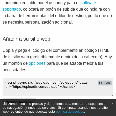
contenido editable por el usuario y para el
software
soportado
, colocará un botón de subida que coincidirá con
la barra de herramientas del editor de destino, por lo que no
se necesita personalización adicional.
Añadir a su sitio web
Copia y pega el código del complemento en código HTML
de tu sitio web (preferiblemente dentro de la cabecera). Hay
un montón de
opciones
para que se adapte mejor a tus
necesidades.
COPIAR
Subir imágenes
Utilizamos cookies propias y de terceros para mejorar tu experiencia
de navegación y nuestros servicios. Si continúas usando nuestro sitio
web, se entiende que aceptas esta
política de cookies
.