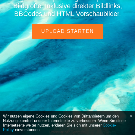
Bildgröße. Inklusive direkter Bildlinks,
BBCodes und HTML Vorschaubilder.
UPLOAD STARTEN
Wir nutzen eigene Cookies und Cookies von Drittanbietern um den
Nutzungskomfort unserer Internetseite zu verbessern. Wenn Sie diese
Internetseite weiter nutzen, erklären Sie sich mit unserer
Cookie-
Policy
einverstanden.
Unterstützt von
Chevereto