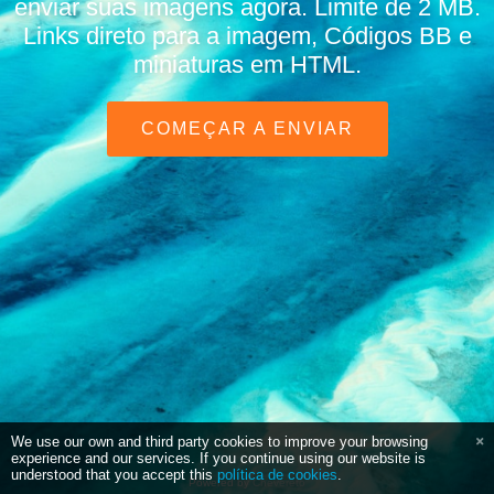
enviar suas imagens agora. Limite de 2 MB.
Links direto para a imagem, Códigos BB e
miniaturas em HTML.
COMEÇAR A ENVIAR
We use our own and third party cookies to improve your browsing
experience and our services. If you continue using our website is
understood that you accept this
política de cookies
.
Powered by
Chevereto